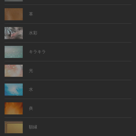
革
水彩
キラキラ
光
水
炎
額縁