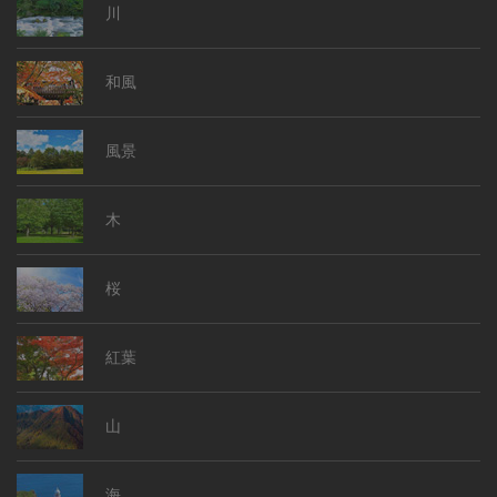
川
和風
風景
木
桜
紅葉
山
海