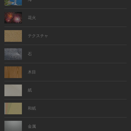
花火
テクスチャ
石
木目
紙
和紙
金属