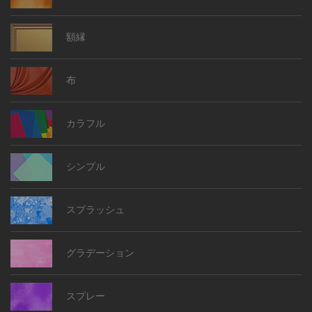
空
川
和風
風景
木
桜
紅葉