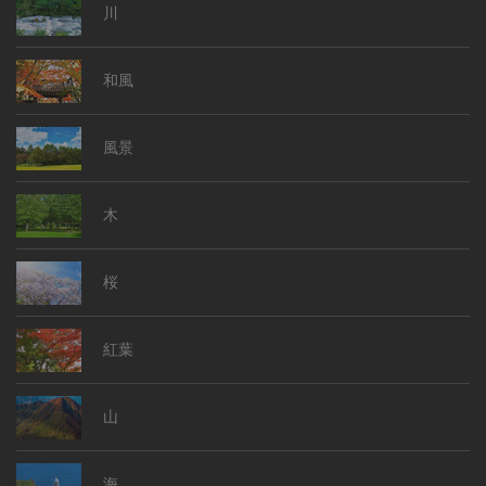
川
和風
風景
木
桜
紅葉
山
海