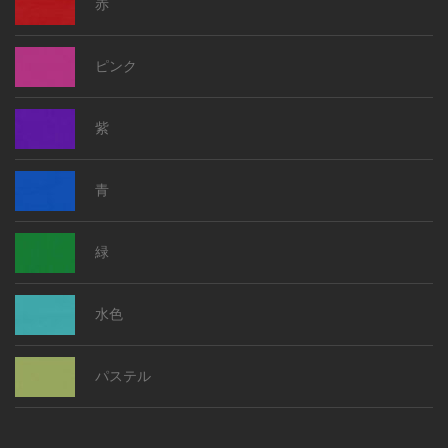
赤
ピンク
紫
青
緑
水色
パステル