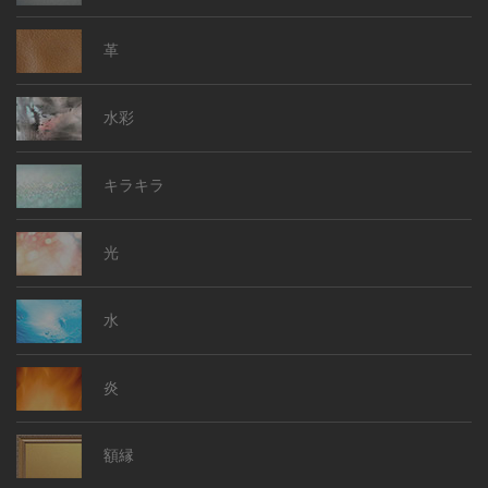
革
水彩
キラキラ
光
水
炎
額縁