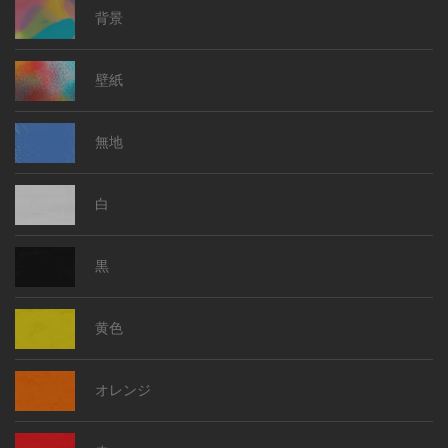
背景
壁紙
無地
白
黒
黄色
オレンジ