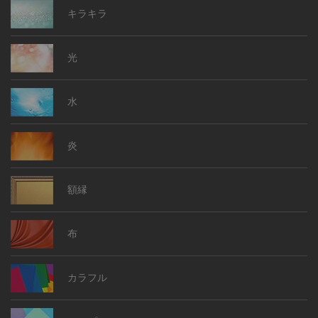
キラキラ
光
水
炎
額縁
布
カラフル