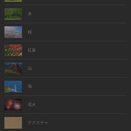
木
桜
紅葉
山
海
花火
テクスチャ