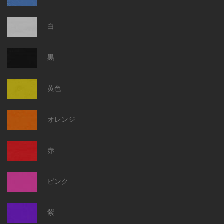
白
黒
黄色
オレンジ
赤
ピンク
紫