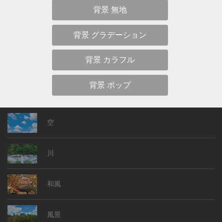
背景 無地
背景 グラデーション
背景 カラフル
背景 ポップ
空
川
和風
風景