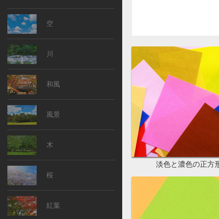
空
川
和風
風景
木
淡色と濃色の正方
桜
紅葉