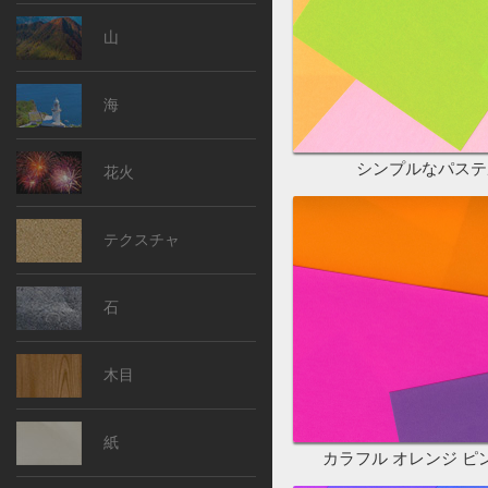
山
海
シンプルなパステ
花火
テクスチャ
石
木目
紙
カラフル オレンジ ピ