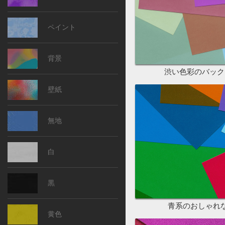
ペイント
背景
渋い色彩のバック
壁紙
無地
白
黒
青系のおしゃれ
黄色