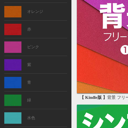
オレンジ
赤
ピンク
紫
青
【 Kindle版 】
背景 フリー素
緑
水色