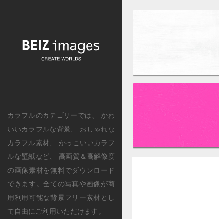
カラフルのカテゴリー
では、
かわ
いいカラフルな背景
、
おしゃれな
カラフル素材
、
かっこいいカラフ
ルな壁紙
など、 高画質＆高解像度
の画像素材を無料でダウンロード
できます。全ての写真や画像が商
用利用可能な背景フリー素材とし
て自由にご利用いただけます。