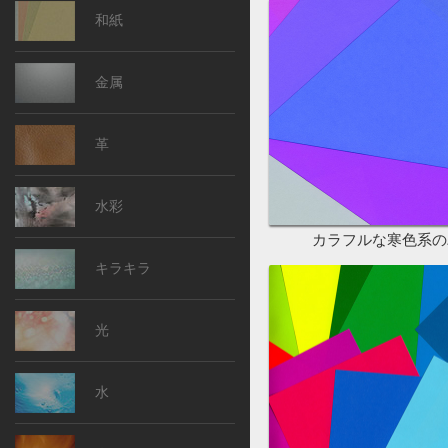
和紙
金属
革
水彩
カラフルな寒色系の
キラキラ
光
水