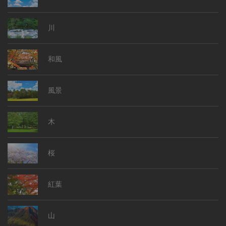
川
和風
風景
木
桜
紅葉
山