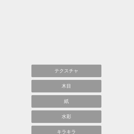
テクスチャ
木目
紙
水彩
キラキラ