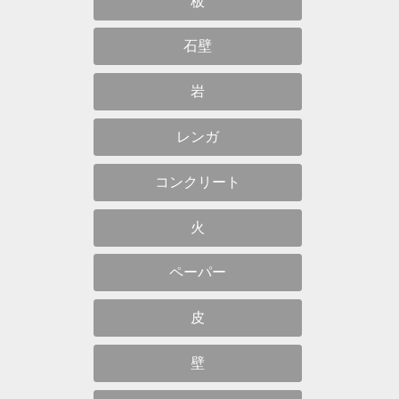
板
石壁
岩
レンガ
コンクリート
火
ペーパー
皮
壁