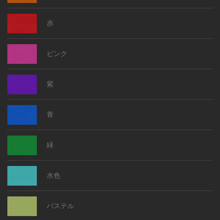
赤
ピンク
紫
青
緑
水色
パステル