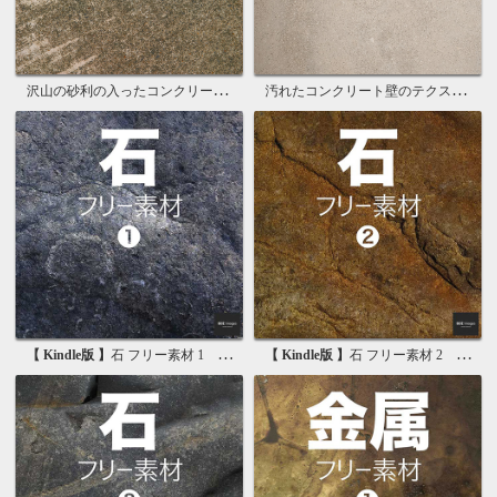
沢山の砂利の入ったコンクリートの質感
汚れたコンクリート壁のテクスチャ背景
【 Kindle版 】
石 フリー素材 1 無料で使える写真素材集
【 Kindle版 】
石 フリー素材 2 無料で使える画像素材集