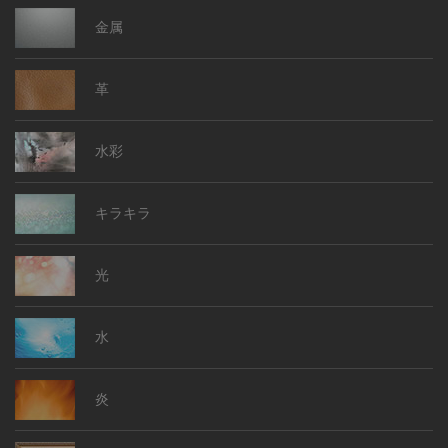
金属
革
水彩
キラキラ
光
水
炎