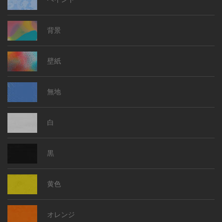
背景
壁紙
無地
白
黒
黄色
オレンジ