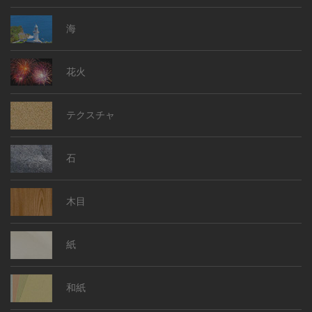
海
花火
テクスチャ
石
木目
紙
和紙