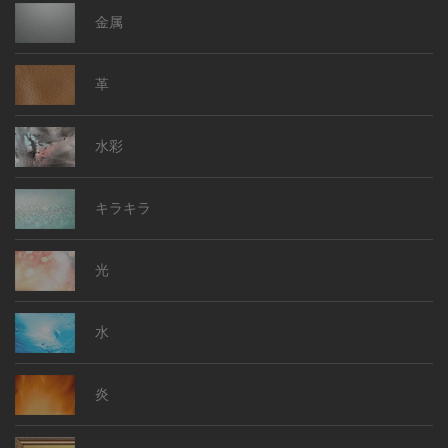
金属
革
水彩
キラキラ
光
水
炎