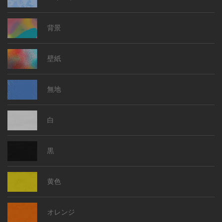
背景
壁紙
無地
白
黒
黄色
オレンジ