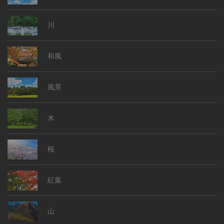
川
和風
風景
木
桜
紅葉
山