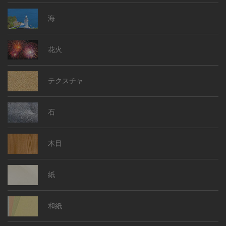
海
花火
テクスチャ
石
木目
紙
和紙