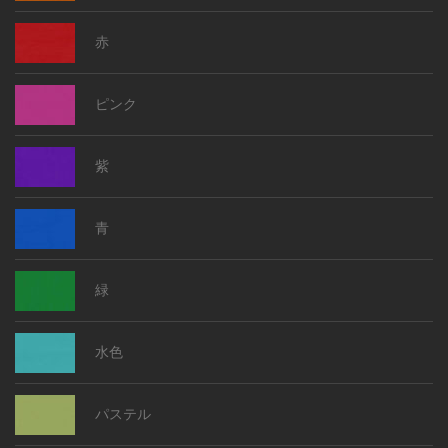
赤
ピンク
紫
青
緑
水色
パステル