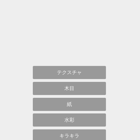
テクスチャ
木目
紙
水彩
キラキラ