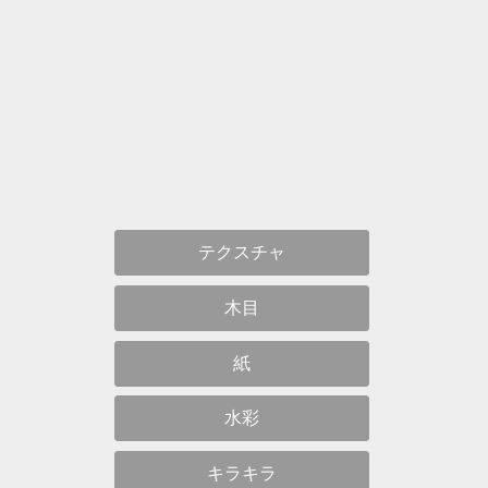
テクスチャ
木目
紙
水彩
キラキラ