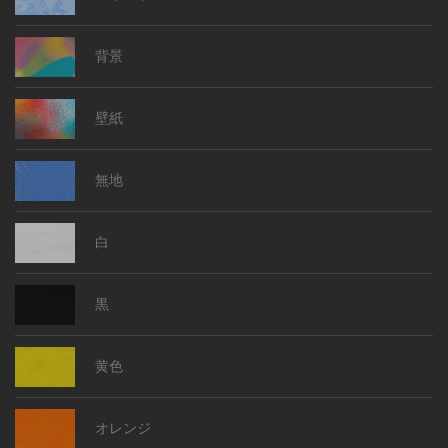
背景
壁紙
無地
白
黒
黄色
オレンジ