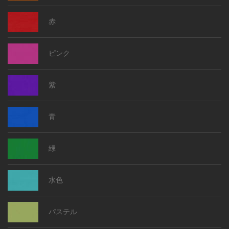
赤
ピンク
紫
青
緑
水色
パステル