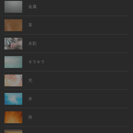
金属
革
水彩
キラキラ
光
水
炎