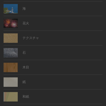
海
花火
テクスチャ
石
木目
紙
和紙