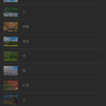
川
和風
風景
木
桜
紅葉
山