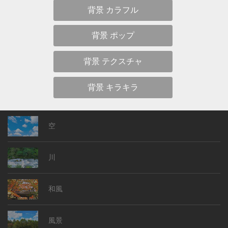
背景 カラフル
背景 ポップ
背景 テクスチャ
背景 キラキラ
空
川
和風
風景