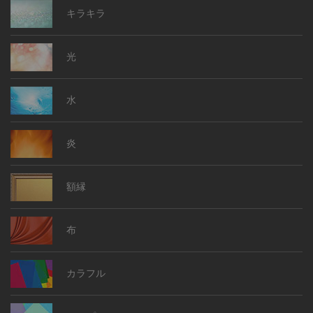
キラキラ
光
水
炎
額縁
布
カラフル