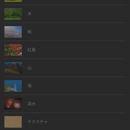
木
桜
紅葉
山
海
花火
テクスチャ