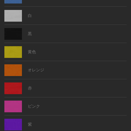
白
黒
黄色
オレンジ
赤
ピンク
紫