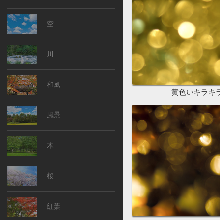
空
川
和風
黄色いキラキ
風景
木
桜
紅葉