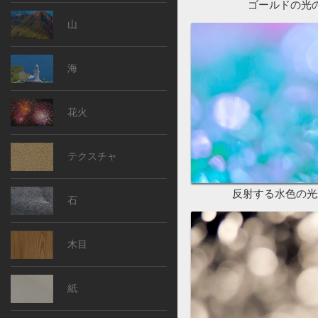
ゴールドの光
山
海
花火
テクスチャ
反射する水色の光
石
木目
紙