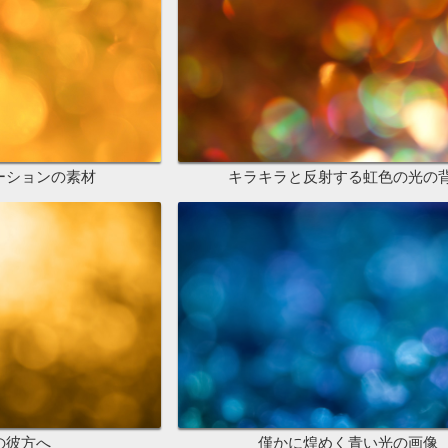
ーションの素材
キラキラと反射する虹色の光の
の彼方へ
僅かに煌めく青い光の画像