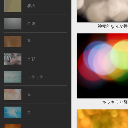
和紙
金属
神秘的な光が押
革
水彩
キラキラ
光
キラキラと輝
水