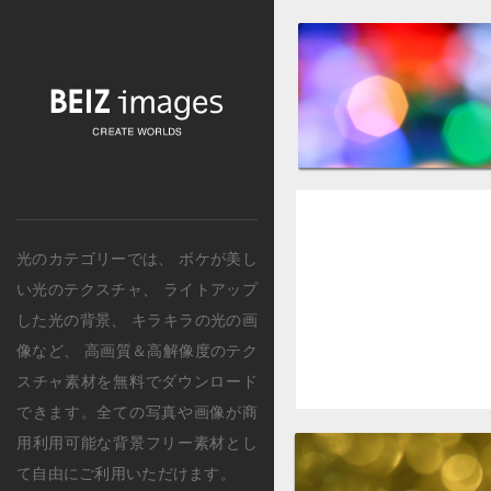
光のカテゴリー
では、
ボケが美し
い光のテクスチャ
、
ライトアップ
した光の背景
、
キラキラの光の画
像
など、 高画質＆高解像度のテク
スチャ素材を無料でダウンロード
できます。全ての写真や画像が商
用利用可能な背景フリー素材とし
て自由にご利用いただけます。