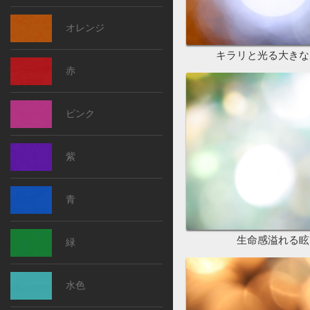
オレンジ
キラリと光る大きな
赤
ピンク
紫
青
生命感溢れる眩
緑
水色