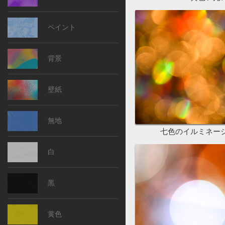
ペイント
背景
壁紙
無地
七色のイルミネー
白
黒
黄色