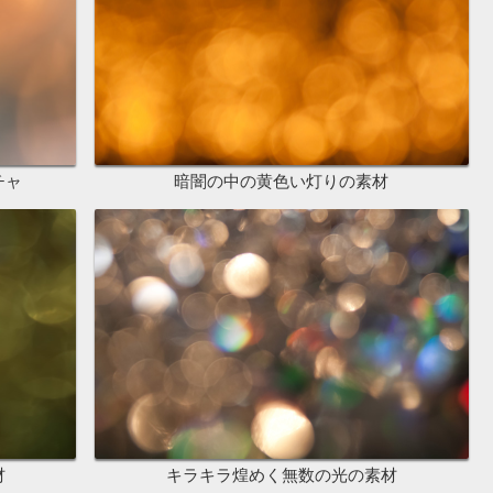
チャ
暗闇の中の黄色い灯りの素材
材
キラキラ煌めく無数の光の素材