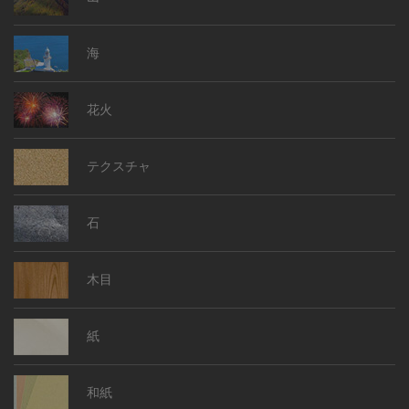
海
花火
テクスチャ
石
木目
紙
和紙