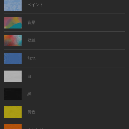
ペイント
背景
壁紙
無地
白
黒
黄色