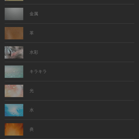
金属
革
水彩
キラキラ
光
水
炎