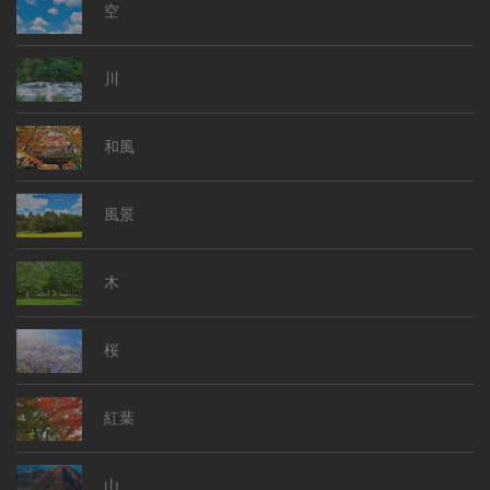
空
川
和風
風景
木
桜
紅葉
山