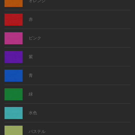
オレンジ
赤
ピンク
紫
青
緑
水色
パステル