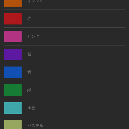
オレンジ
赤
ピンク
紫
青
緑
水色
パステル