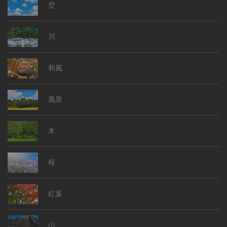
空
川
和風
風景
木
桜
紅葉
山