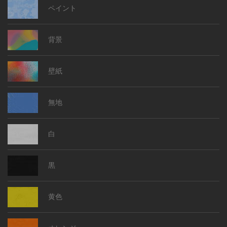
ペイント
背景
壁紙
無地
白
黒
黄色