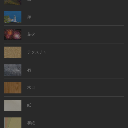
海
花火
テクスチャ
石
木目
紙
和紙