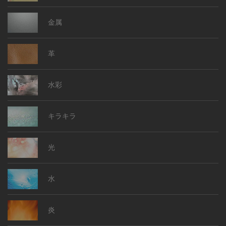
金属
革
水彩
キラキラ
光
水
炎