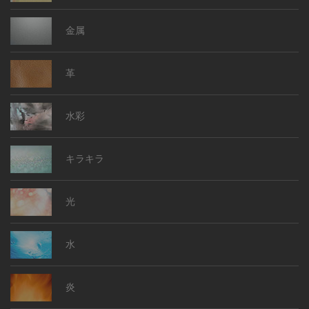
金属
革
水彩
キラキラ
光
水
炎