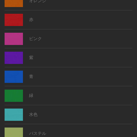
オレンジ
赤
ピンク
紫
青
緑
水色
パステル