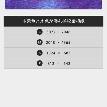
本紫色と水色が滲む揉絞染和紙