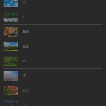
空
川
和風
風景
木
桜
紅葉
山