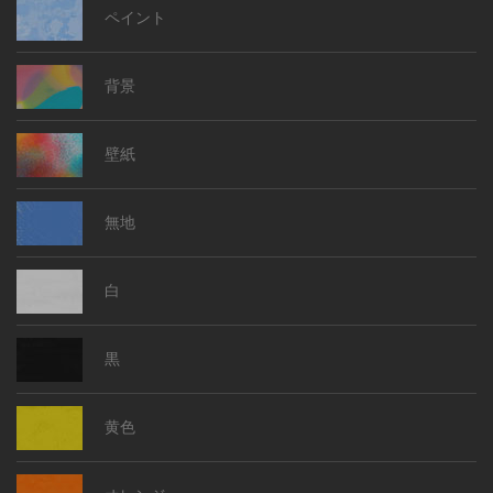
ペイント
背景
壁紙
無地
白
黒
黄色