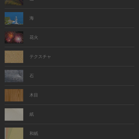
海
花火
テクスチャ
石
木目
紙
和紙