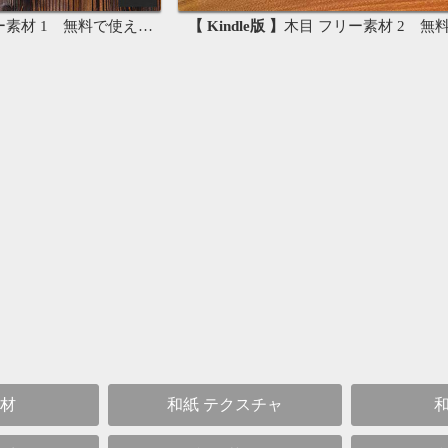
材 1 無料で使える写真素材集
【 Kindle版 】
木目 フリー素材 2 無料で使える
素材
和紙 テクスチャ
和