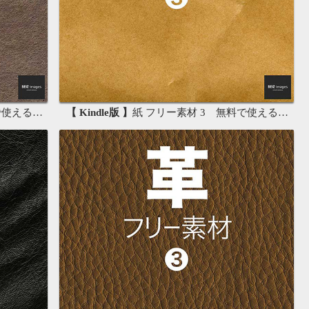
画像素材集
【 Kindle版 】
紙 フリー素材 3 無料で使える背景素材集