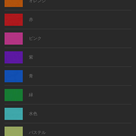
オレンジ
赤
ピンク
紫
青
緑
水色
パステル