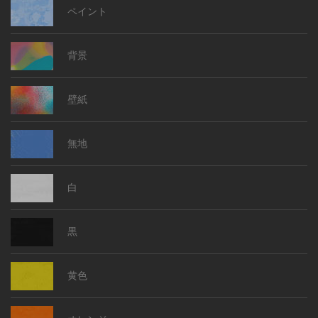
ペイント
背景
壁紙
無地
白
黒
黄色