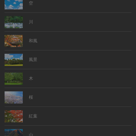
空
川
和風
風景
木
桜
紅葉
山