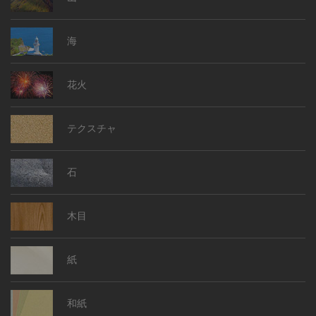
海
花火
テクスチャ
石
木目
紙
和紙