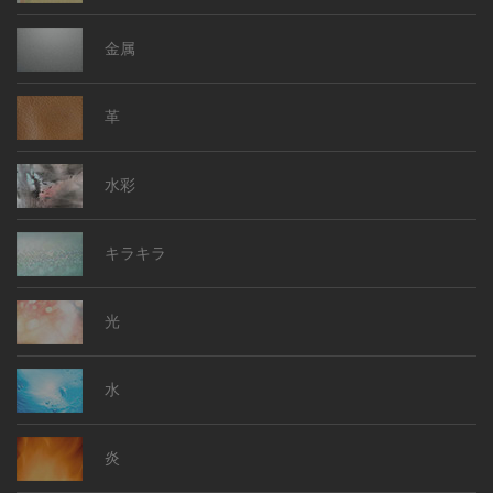
金属
革
水彩
キラキラ
光
水
炎