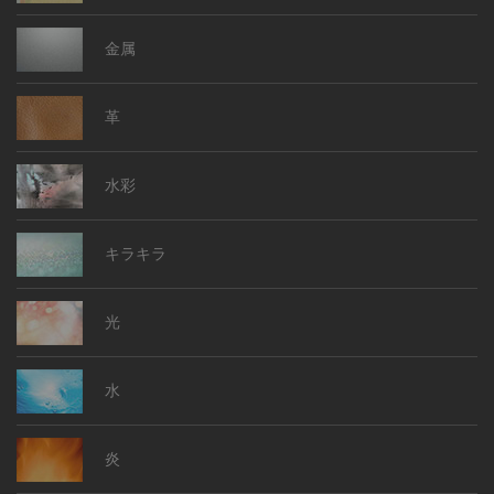
金属
革
水彩
キラキラ
光
水
炎