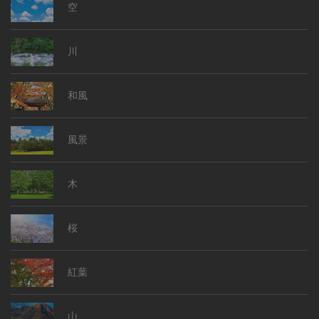
空
川
和風
風景
木
桜
紅葉
山