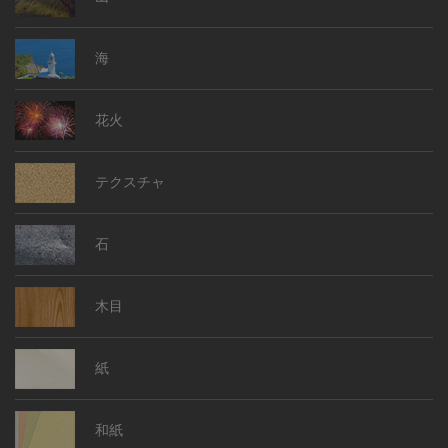
海
花火
テクスチャ
石
木目
紙
和紙