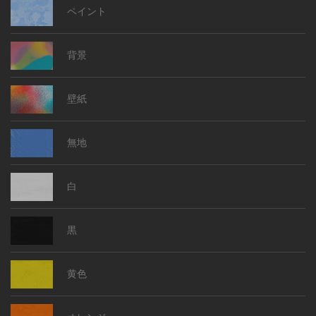
ペイント
背景
壁紙
無地
白
黒
黄色