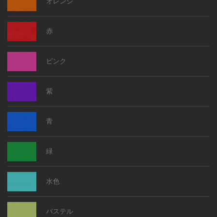
オレンジ
赤
ピンク
紫
青
緑
水色
パステル