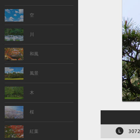
空
川
和風
風景
木
桜
紅葉