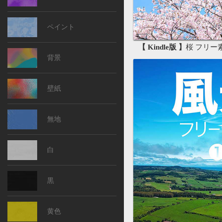
ペイント
【 Kindle版 】
桜 フリー素材
背景
壁紙
無地
白
黒
黄色