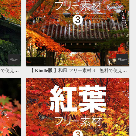
画像素材集
【 Kindle版 】
和風 フリー素材 3 無料で使える背景素材集