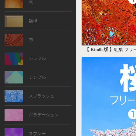
炎
額縁
布
【 Kindle版 】
紅葉 フリー素
カラフル
シンプル
スプラッシュ
グラデーション
スプレー