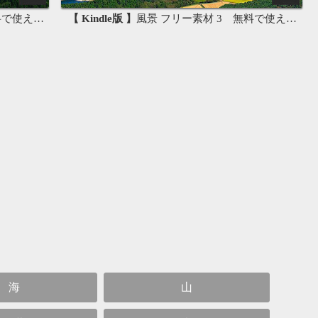
画像素材集
【 Kindle版 】
風景 フリー素材 3 無料で使える背景素材集
海
山