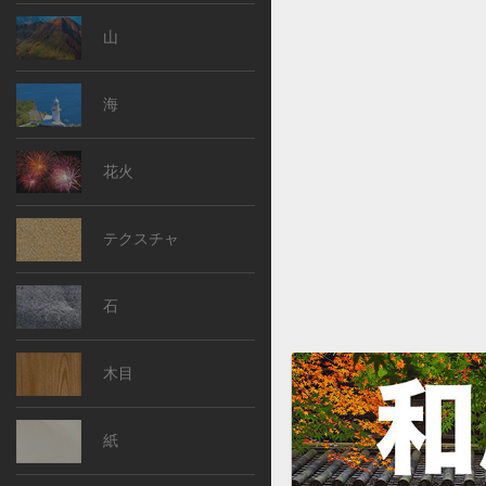
山
海
花火
テクスチャ
石
木目
紙