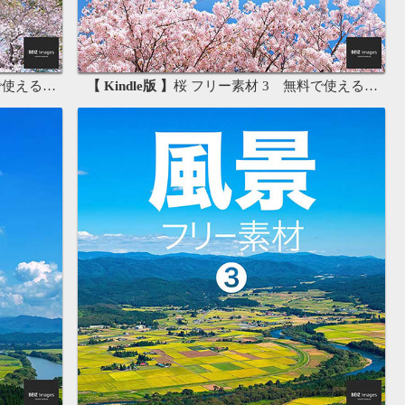
画像素材集
【 Kindle版 】
桜 フリー素材 3 無料で使える背景素材集