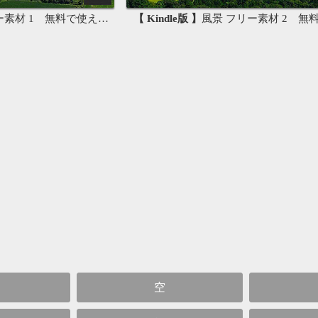
材 1 無料で使える写真素材集
【 Kindle版 】
風景 フリー素材 2 無料で使える
空