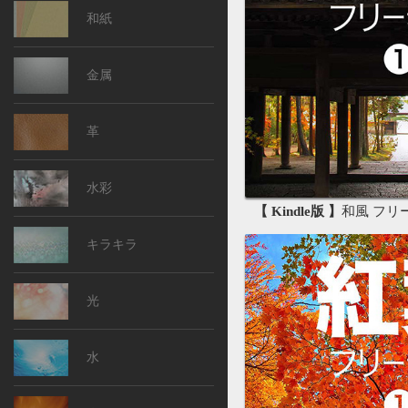
和紙
金属
革
水彩
【 Kindle版 】
和風 フリー素
キラキラ
光
水