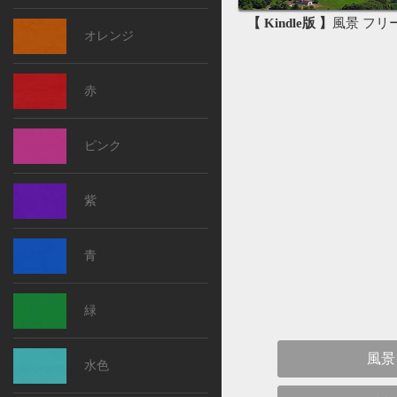
【 Kindle版 】
風景 フリー素
オレンジ
赤
ピンク
紫
青
緑
風景
水色