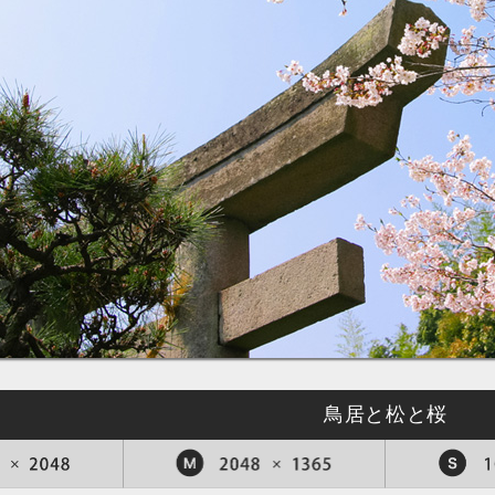
鳥居と松と桜