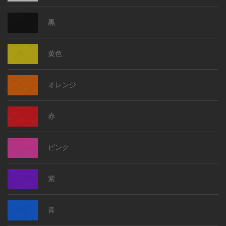
黒
黄色
オレンジ
赤
ピンク
紫
青