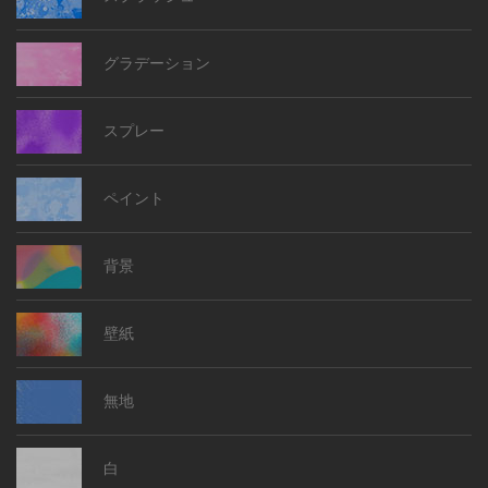
グラデーション
スプレー
ペイント
背景
壁紙
無地
白