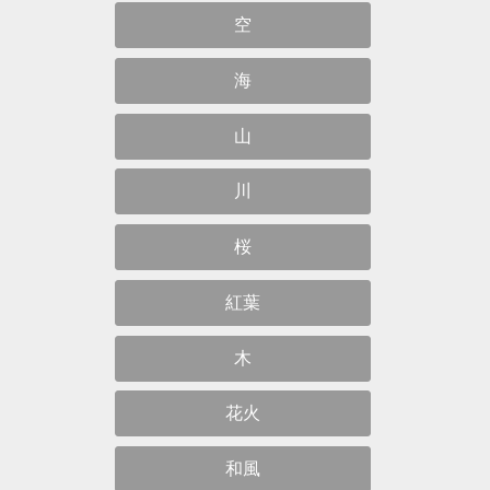
空
海
山
川
桜
紅葉
木
花火
和風