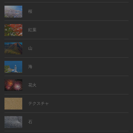
桜
紅葉
山
海
花火
テクスチャ
石