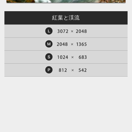
紅葉と渓流