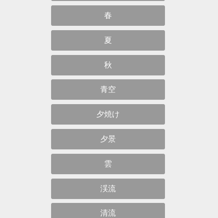
春
夏
秋
青空
夕焼け
夕景
雲
渓流
清流