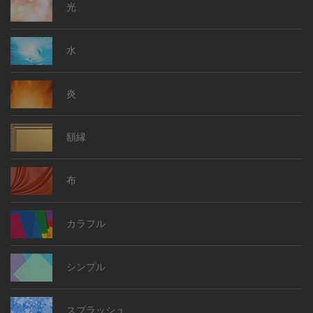
光
水
炎
額縁
布
カラフル
シンプル
スプラッシュ