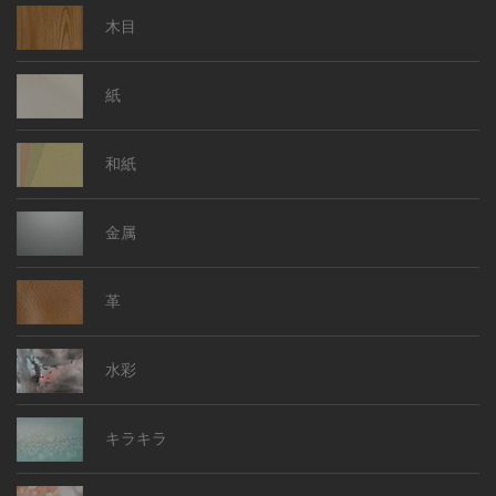
木目
紙
和紙
金属
革
水彩
キラキラ