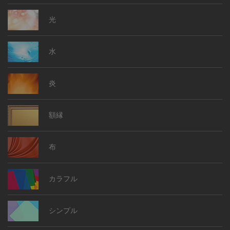
光
水
炎
額縁
布
カラフル
シンプル