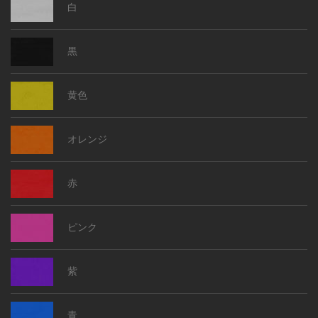
白
黒
黄色
オレンジ
赤
ピンク
紫
青