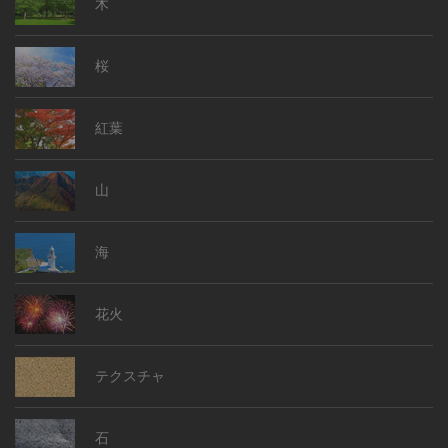
木
桜
紅葉
山
海
花火
テクスチャ
石