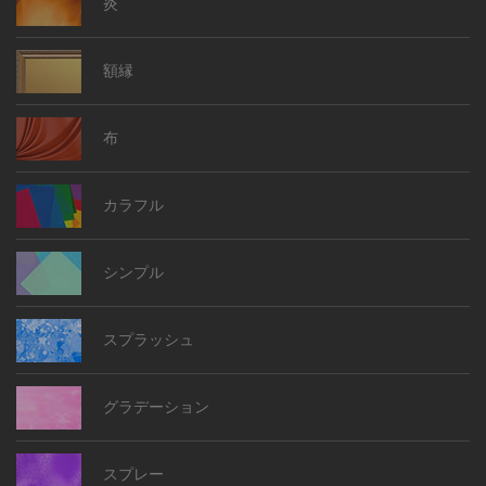
炎
額縁
布
カラフル
シンプル
スプラッシュ
グラデーション
スプレー