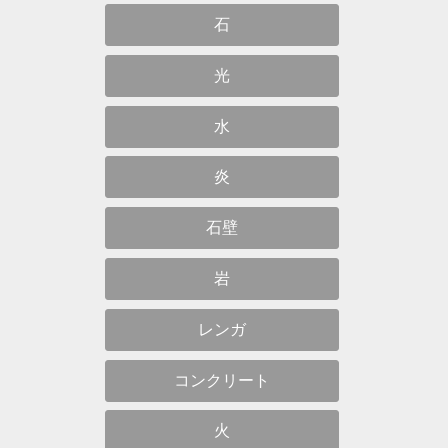
石
光
水
炎
石壁
岩
レンガ
コンクリート
火