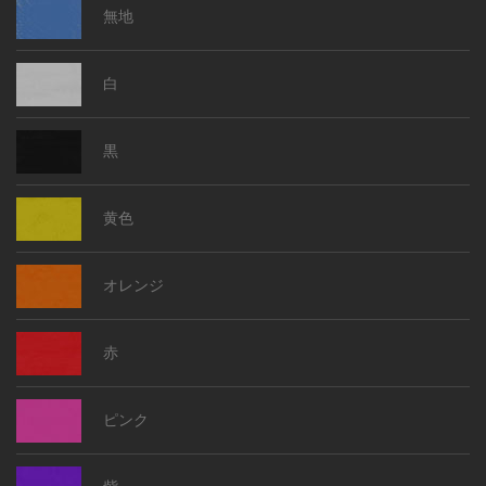
無地
白
黒
黄色
オレンジ
赤
ピンク