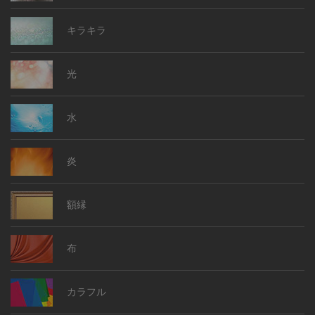
キラキラ
光
水
炎
額縁
布
カラフル