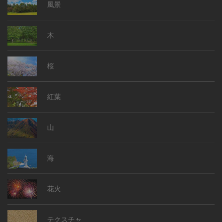
風景
木
桜
紅葉
山
海
花火
テクスチャ