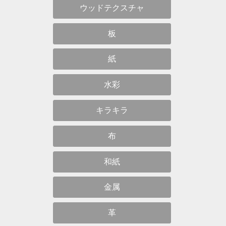
ウッドテクスチャ
板
紙
水彩
キラキラ
布
和紙
金属
革