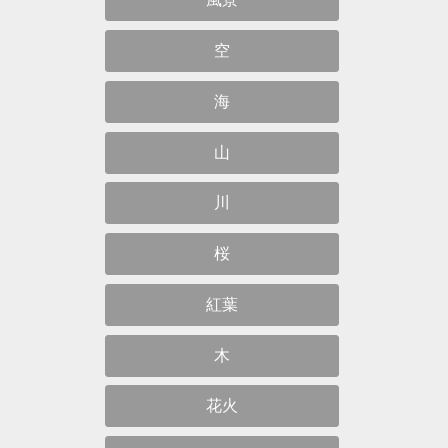
空
海
山
川
桜
紅葉
木
花火