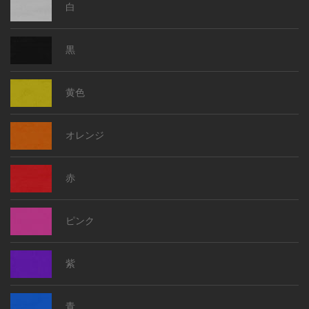
白
黒
黄色
オレンジ
赤
ピンク
紫
青