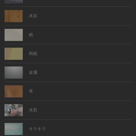
木目
紙
和紙
金属
革
水彩
キラキラ