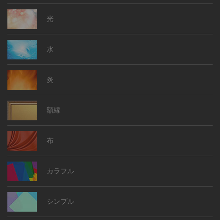
光
水
炎
額縁
布
カラフル
シンプル