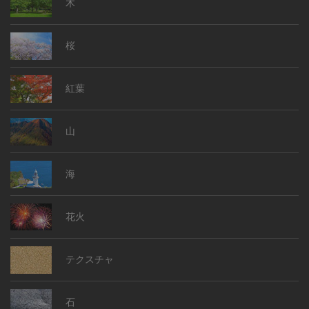
木
桜
紅葉
山
海
花火
テクスチャ
石