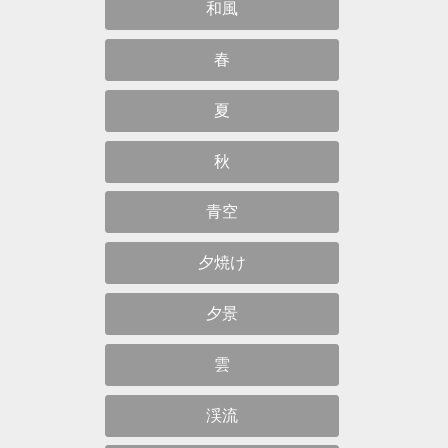
和風
春
夏
秋
青空
夕焼け
夕景
雲
渓流