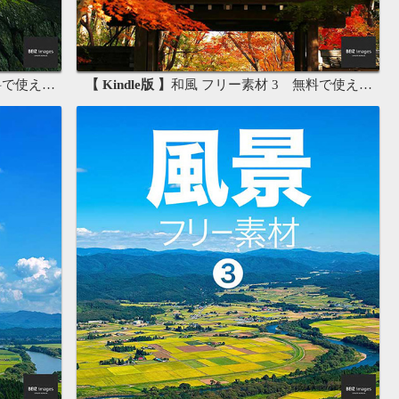
画像素材集
【 Kindle版 】
和風 フリー素材 3 無料で使える背景素材集