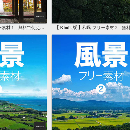
材 1 無料で使える写真素材集
【 Kindle版 】
和風 フリー素材 2 無料で使える