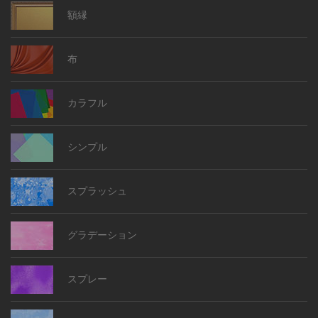
額縁
布
カラフル
シンプル
スプラッシュ
グラデーション
スプレー