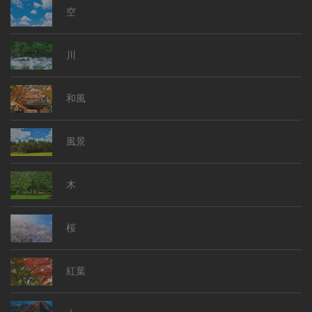
空
川
和風
風景
木
桜
紅葉