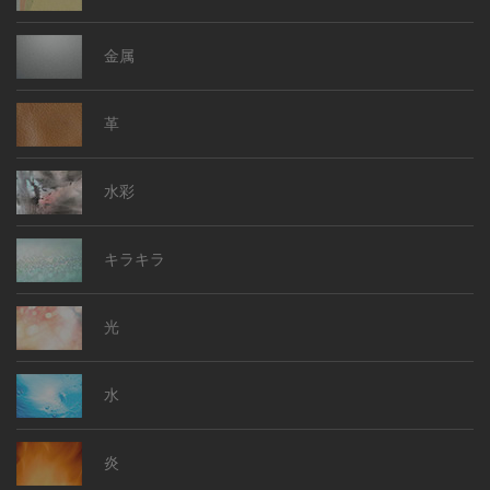
金属
革
水彩
キラキラ
光
水
炎