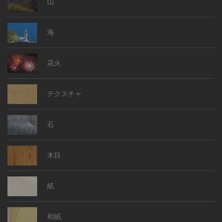
山
海
花火
テクスチャ
石
木目
紙
和紙