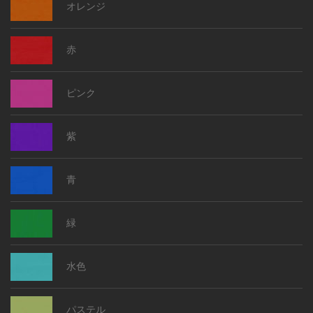
オレンジ
赤
ピンク
紫
青
緑
水色
パステル