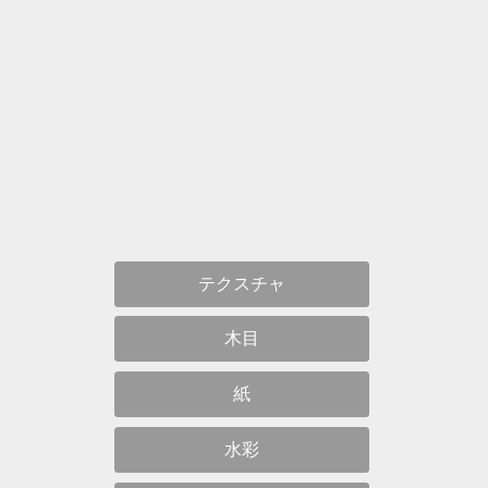
テクスチャ
木目
紙
水彩