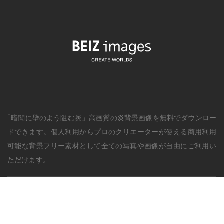
「暗闇に壁のよう阻む炎」
高画質の
炎背景画像
を無料でダウンロー
ドできます。個人利用からプロのクリエーターが使える商用利用
可能な背景フリー素材として全ての写真や画像が自由にご利用い
ただけます。