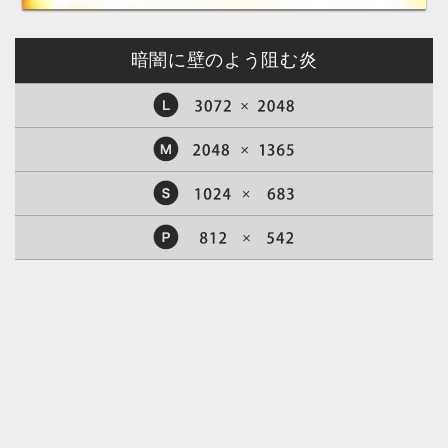
暗闇に壁のよう阻む炎