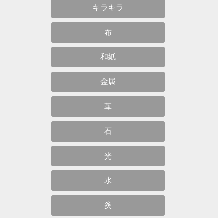
キラキラ
布
和紙
金属
革
石
光
水
炎