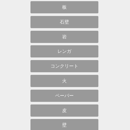
板
石壁
岩
レンガ
コンクリート
火
ペーパー
皮
壁