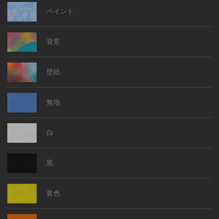
ペイント
背景
壁紙
無地
白
黒
黄色