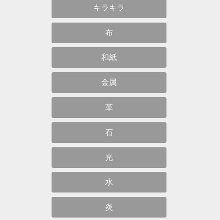
キラキラ
布
和紙
金属
革
石
光
水
炎