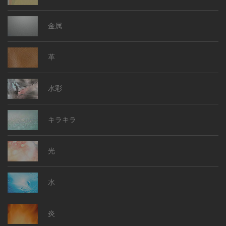
金属
革
水彩
キラキラ
光
水
炎