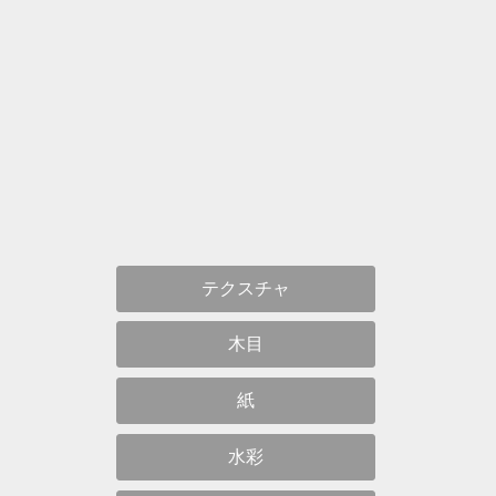
テクスチャ
木目
紙
水彩