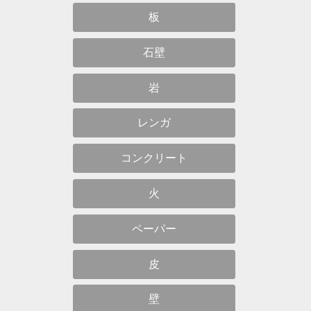
板
石壁
岩
レンガ
コンクリート
火
ペーパー
皮
壁