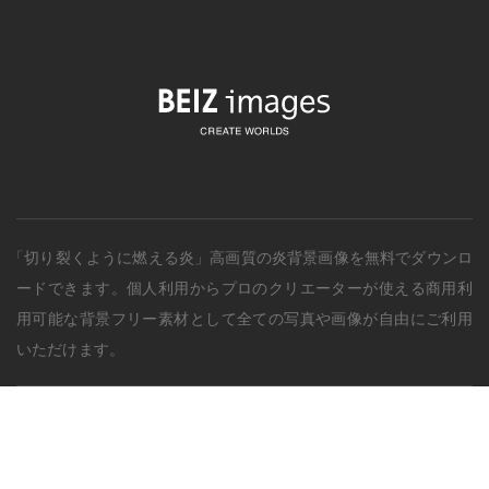
「切り裂くように燃える炎」
高画質の
炎背景画像
を無料でダウンロ
ードできます。個人利用からプロのクリエーターが使える商用利
用可能な背景フリー素材として全ての写真や画像が自由にご利用
いただけます。