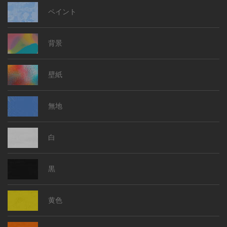
ペイント
背景
壁紙
無地
白
黒
黄色