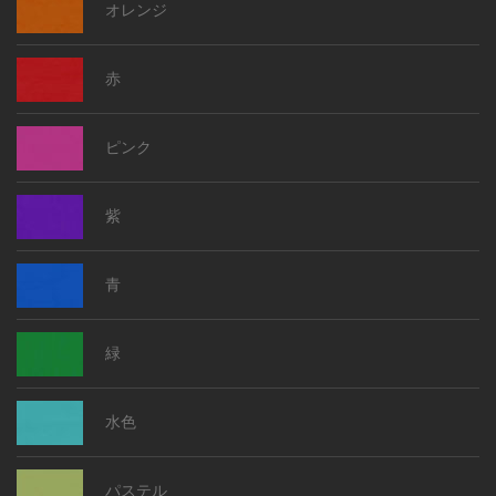
オレンジ
赤
ピンク
紫
青
緑
水色
パステル