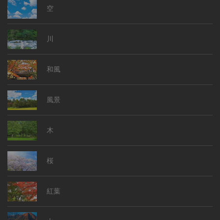
空
川
和風
風景
木
桜
紅葉