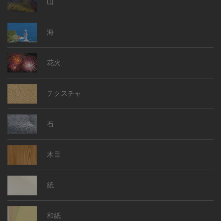
山
海
花火
テクスチャ
石
木目
紙
和紙