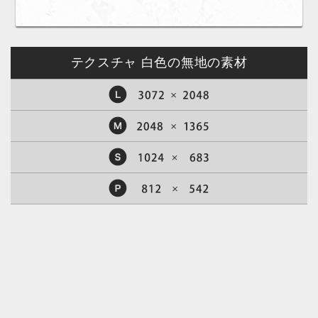
テクスチャ 白色の無地の素材