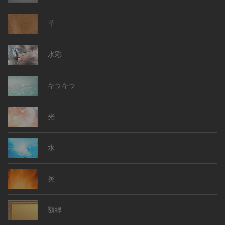
革
水彩
キラキラ
光
水
炎
額縁