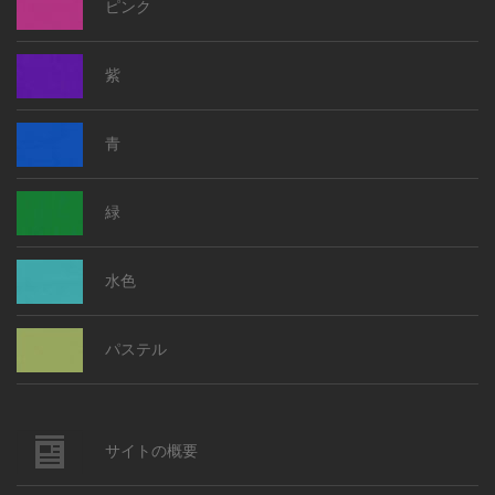
ピンク
紫
青
緑
水色
パステル
サイトの概要