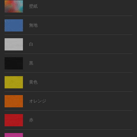
壁紙
無地
白
黒
黄色
オレンジ
赤