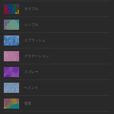
カラフル
シンプル
スプラッシュ
グラデーション
スプレー
ペイント
背景