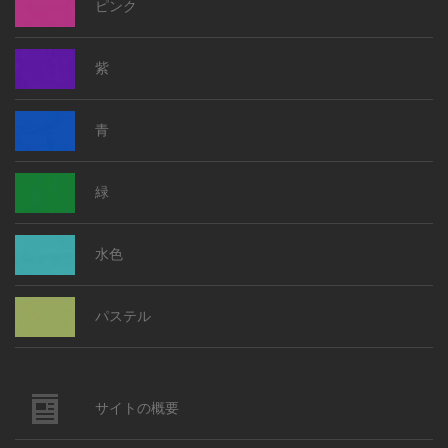
ピンク
紫
青
緑
水色
パステル
サイトの概要