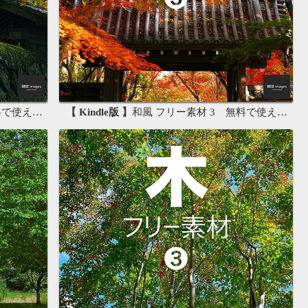
画像素材集
【 Kindle版 】
和風 フリー素材 3 無料で使える背景素材集