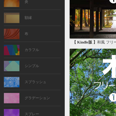
炎
額縁
布
【 Kindle版 】
和風 フリー素
カラフル
シンプル
スプラッシュ
グラデーション
スプレー