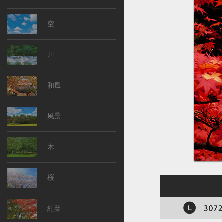
空
川
和風
風景
木
桜
紅葉