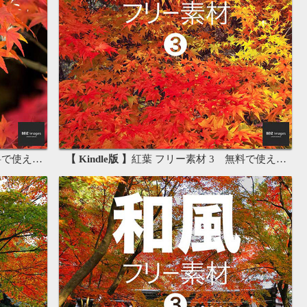
画像素材集
【 Kindle版 】
紅葉 フリー素材 3 無料で使える背景素材集