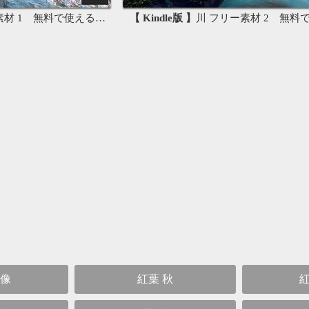
 1 無料で使える写真素材集
【 Kindle版 】
川 フリー素材 2 無料で使える
画像
紅葉 秋
紅