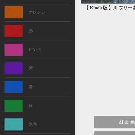
【 Kindle版 】
川 フリー素材
オレンジ
赤
ピンク
紫
青
緑
紅葉 
水色