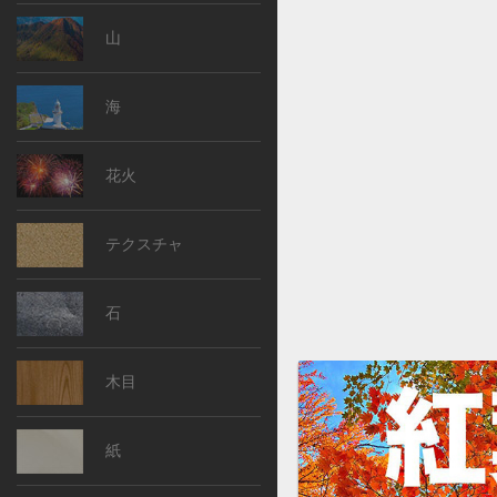
山
海
花火
テクスチャ
石
木目
紙