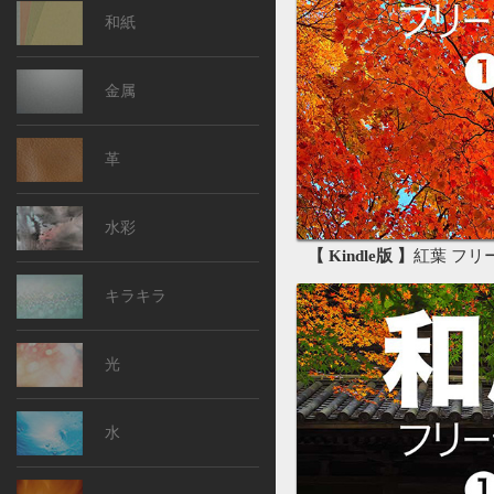
和紙
金属
革
水彩
【 Kindle版 】
紅葉 フリー素
キラキラ
光
水