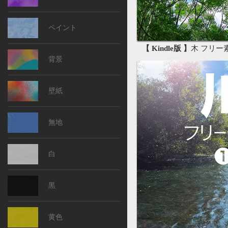
ペイント
【 Kindle版 】
木 フリー素材
背景
壁紙
無地
白
黒
黄色