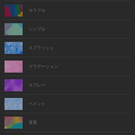
カラフル
シンプル
スプラッシュ
グラデーション
スプレー
ペイント
背景