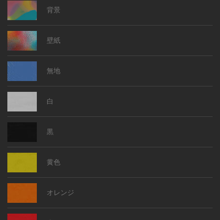
背景
壁紙
無地
白
黒
黄色
オレンジ