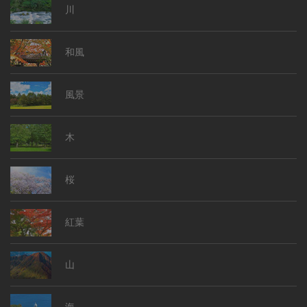
川
和風
風景
木
桜
紅葉
山