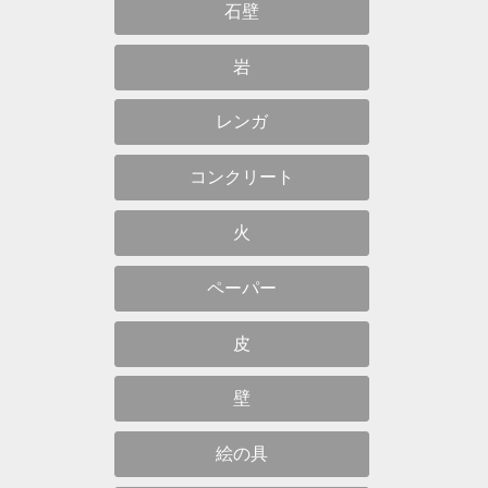
石壁
岩
レンガ
コンクリート
火
ペーパー
皮
壁
絵の具