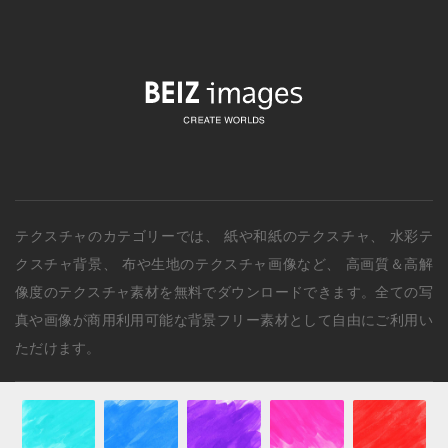
テクスチャのカテゴリー
では、
紙や和紙のテクスチャ
、
水彩テ
クスチャ背景
、
布や生地のテクスチャ画像
など、 高画質＆高解
像度のテクスチャ素材を無料でダウンロードできます。全ての写
真や画像が商用利用可能な背景フリー素材として自由にご利用い
ただけます。