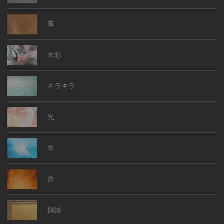
革
水彩
キラキラ
光
水
炎
額縁