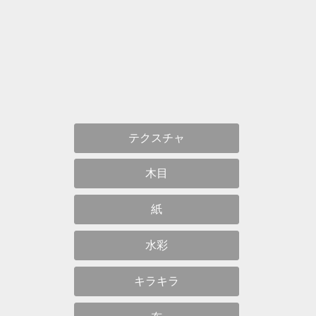
テクスチャ
木目
紙
水彩
キラキラ