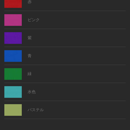
赤
ピンク
紫
青
緑
水色
パステル