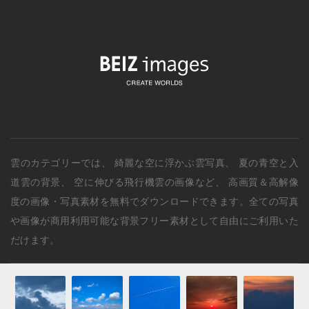
雲のカテゴリー
では、
綺麗な空に浮かぶ雲写真
、
夏の青空と入
道雲の背景
、
空に伸びる飛行機雲の画像
など、 高画質＆高解像
度の画像・写真素材を無料でダウンロードできます。全ての写真
や画像が商用利用可能な背景フリー素材として自由にご利用いた
だけます。