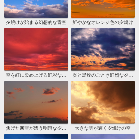
夕焼けが始まる幻想的な青空
鮮やかなオレンジ色の夕焼け
空を紅に染め上げる鮮彩な夕焼け
炎と黒煙のごとき鮮烈な夕焼け
焦げた茜雲が漂う明澄な夕焼け
大きな雲が輝く夕焼けの空