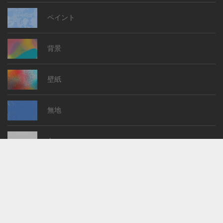
ペイント
背景
壁紙
無地
白
黒
黄色