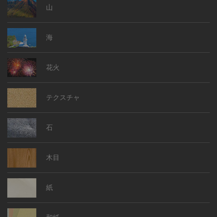
山
海
花火
テクスチャ
石
木目
紙