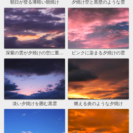
朝日が登る薄暗い朝焼け
夕焼け空と黒壁のような雲
深紫の雲が夕焼けの空に重なる
ピンクに染まる夕焼けの雲
淡い夕焼けを囲む黒雲
燃える炎のような夕焼け