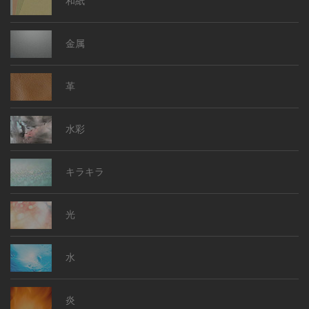
和紙
金属
革
水彩
キラキラ
光
水
炎